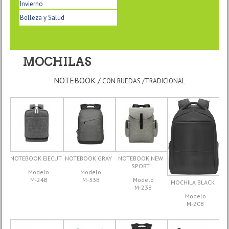
Invierno
Belleza y Salud
MOCHILAS
NOTEBOOK /
CON RUEDAS /TRADICIONAL
NOTEBOOK EJECUT
NOTEBOOK GRAY
NOTEBOOK NEW
SPORT
Modelo
Modelo
M-24B
M-33B
Modelo
MOCHILA BLACK
M-23B
Modelo
M-20B