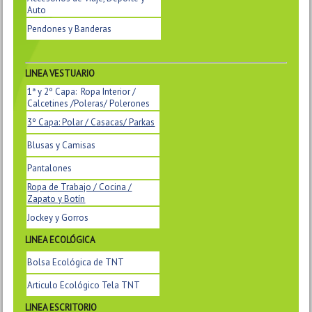
Auto
Pendones y Banderas
LINEA VESTUARIO
1ª y 2º Capa: Ropa Interior /
Calcetines /Poleras/ Polerones
3º Capa: Polar / Casacas/ Parkas
Blusas y Camisas
Pantalones
Ropa de Trabajo / Cocina /
Zapato y Botín
Jockey y Gorros
LINEA
ECOLÓGICA
Bolsa Ecológica de TNT
Articulo Ecológico Tela TNT
LINEA ESCRITORIO