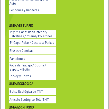
Auto
Pendones y Banderas
LINEA VESTUARIO
1ª y 2º Capa: Ropa Interior /
Calcetines /Poleras/ Polerones
3º Capa: Polar / Casacas/ Parkas
Blusas y Camisas
Pantalones
Ropa de Trabajo / Cocina /
Zapato y Botín
Jockey y Gorros
LINEA
ECOLÓGICA
Bolsa Ecológica de TNT
Articulo Ecológico Tela TNT
LINEA ESCRITORIO