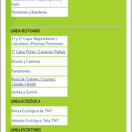
Auto
Pendones y Banderas
LINEA VESTUARIO
1ª y 2º Capa: Ropa Interior /
Calcetines /Poleras/ Polerones
3º Capa: Polar / Casacas/ Parkas
Blusas y Camisas
Pantalones
Ropa de Trabajo / Cocina /
Zapato y Botín
Jockey y Gorros
LINEA
ECOLÓGICA
Bolsa Ecológica de TNT
Articulo Ecológico Tela TNT
LINEA ESCRITORIO