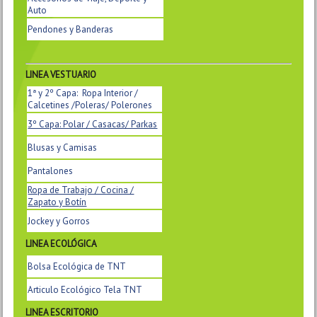
Auto
Pendones y Banderas
LINEA VESTUARIO
1ª y 2º Capa: Ropa Interior /
Calcetines /Poleras/ Polerones
3º Capa: Polar / Casacas/ Parkas
Blusas y Camisas
Pantalones
Ropa de Trabajo / Cocina /
Zapato y Botín
Jockey y Gorros
LINEA
ECOLÓGICA
Bolsa Ecológica de TNT
Articulo Ecológico Tela TNT
LINEA ESCRITORIO