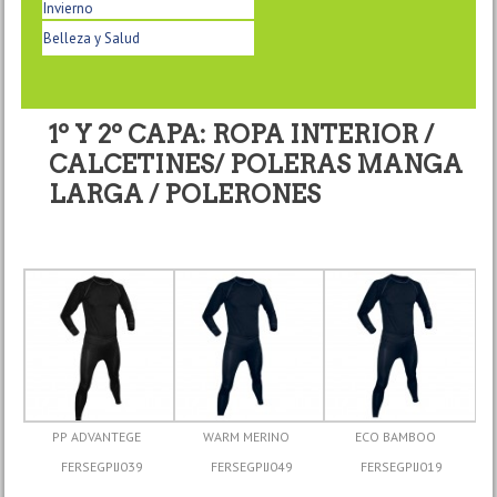
Invierno
Belleza y Salud
1º Y 2º CAPA: ROPA INTERIOR /
CALCETINES/ POLERAS MANGA
LARGA / POLERONES
PP ADVANTEGE
WARM MERINO
ECO BAMBOO
FERSEGPIJ039
FERSEGPIJ049
FERSEGPIJ019