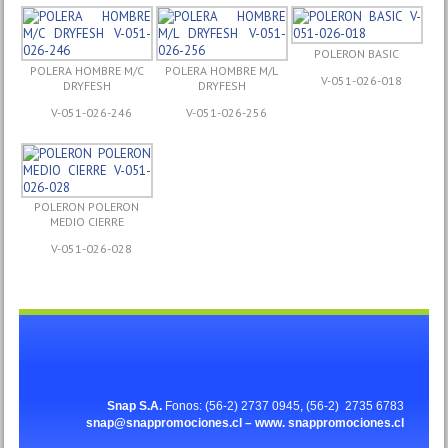
POLERON BASIC
POLERA HOMBRE M/C
POLERA HOMBRE M/L
V-051-026-018
DRYFESH
DRYFESH
V-051-026-246
V-051-026-256
POLERON POLERON
MEDIO CIERRE
V-051-026-028
Snap S.A.
Fonos: (56-2) 2737 0945, (56-2) 2735 6783
snap@snappromociones.cl – www.
snappromociones.cl