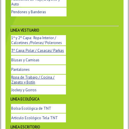
Auto
Pendones y Banderas
LINEA VESTUARIO
1ª y 2º Capa: Ropa Interior /
Calcetines /Poleras/ Polerones
3º Capa: Polar / Casacas/ Parkas
Blusas y Camisas
Pantalones
Ropa de Trabajo / Cocina /
Zapato y Botín
Jockey y Gorros
LINEA
ECOLÓGICA
Bolsa Ecológica de TNT
Articulo Ecológico Tela TNT
LINEA ESCRITORIO