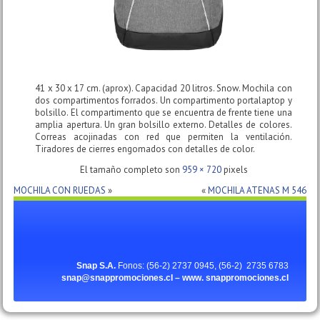
41 x 30 x 17 cm. (aprox). Capacidad 20 litros. Snow. Mochila con
dos compartimentos forrados. Un compartimento portalaptop y
bolsillo. El compartimento que se encuentra de frente tiene una
amplia apertura. Un gran bolsillo externo. Detalles de colores.
Correas acojinadas con red que permiten la ventilación.
Tiradores de cierres engomados con detalles de color.
El tamaño completo son
959 × 720
pixels
MOCHILA CON RUEDAS
»
«
MOCHILA ATENAS M 546
Snap S.A.
Fonos: (56-2) 2737 0945, (56-2) 2735 6783
snap@snappromociones.cl – www.
snappromociones.cl