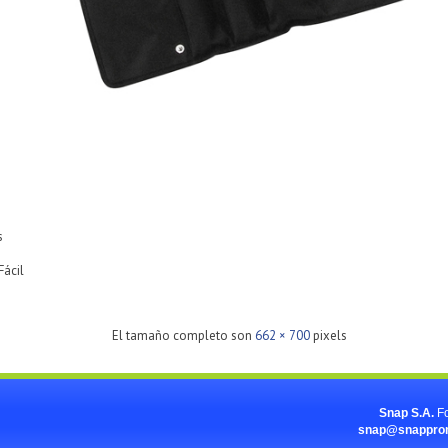
s
Fácil
El tamaño completo son
662 × 700
pixels
Snap S.A.
F
snap@snapprom