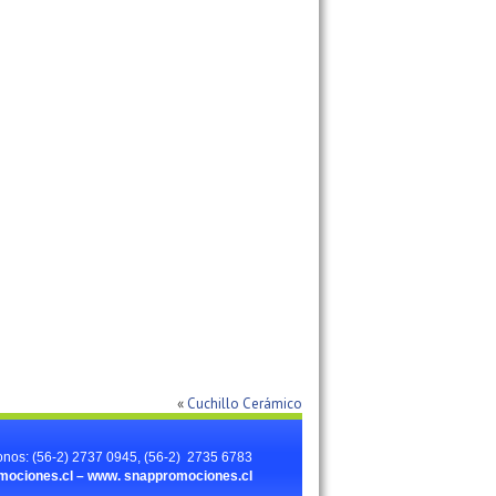
«
Cuchillo Cerámico
onos: (56-2) 2737 0945, (56-2) 2735 6783
ociones.cl – www.
snappromociones.cl