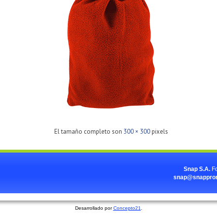
El tamaño completo son
300 × 300
pixels
Snap S.A.
F
snap@snapprom
Desarrollado por
Concepto21
.