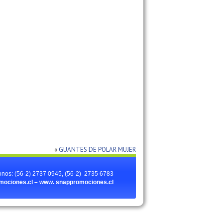
«
GUANTES DE POLAR MUJER
onos: (56-2) 2737 0945, (56-2) 2735 6783
ociones.cl – www.
snappromociones.cl