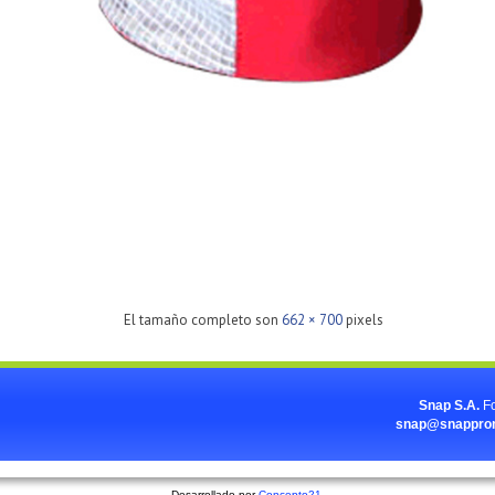
El tamaño completo son
662 × 700
pixels
Snap S.A.
F
snap@snapprom
Desarrollado por
Concepto21
.