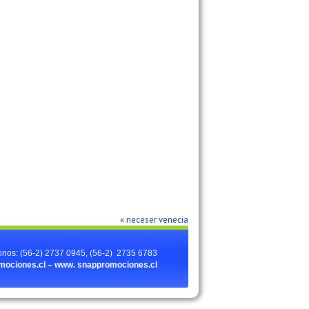
«
neceser venecia
onos: (56-2) 2737 0945, (56-2) 2735 6783
ociones.cl – www.
snappromociones.cl