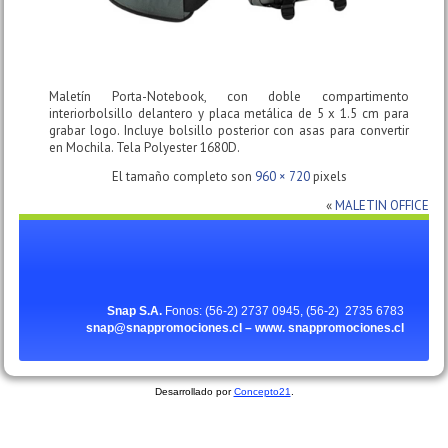
Maletín Porta-Notebook, con doble compartimento
interiorbolsillo delantero y placa metálica de 5 x 1.5 cm para
grabar logo. Incluye bolsillo posterior con asas para convertir
en Mochila. Tela Polyester 1680D.
El tamaño completo son
960 × 720
pixels
«
MALETIN OFFICE
Snap S.A.
Fonos: (56-2) 2737 0945, (56-2) 2735 6783
snap@snappromociones.cl – www.
snappromociones.cl
Desarrollado por
Concepto21
.