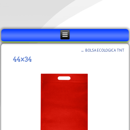
←
BOLSA ECOLOGICA TNT
44×34